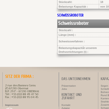
Stückzahl:
18
Belastungs Kapazität :
von 10
SCHWEISSROBOTER
Schweissroboter
Stückzahl :
Länge (mm) :
Schweissverfahren :
Belastungskapazitât unserem
Drehvorrichtungen (t) :
SITZ DER FIRMA :
DAS UNTERNEHMEN
KAPA
2 rue des Bonnes Gens
Präsentation
Segen
(F) 67210 Obernai
Jobs
Schleif
B.P. 29 F - 67210 OBERNAI
Bohren
Tél : +33 (0)3 88 49 47 50
KONTAKT UND
Rund B
Fax : +33 (0)3 88 95 04 45
ZUFAHRT
Kanten
Strahl
Zusam
Impressum
Kontakt
Schwei
Zufahrt