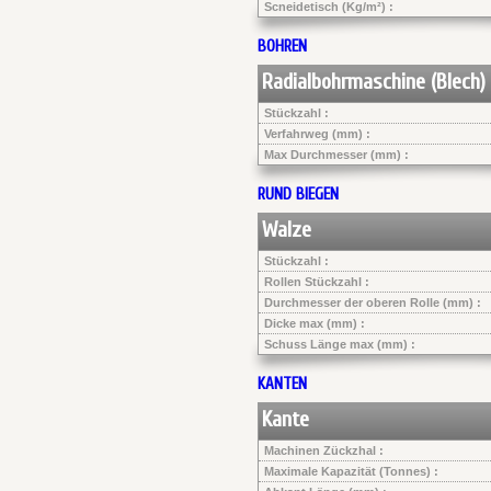
Scneidetisch (Kg/m²) :
BOHREN
Radialbohrmaschine (Blech)
Stückzahl :
Verfahrweg (mm) :
Max Durchmesser (mm) :
RUND BIEGEN
Walze
Stückzahl :
Rollen Stückzahl :
Durchmesser der oberen Rolle (mm) :
Dicke max (mm) :
Schuss Länge max (mm) :
KANTEN
Kante
Machinen Zückzhal :
Maximale Kapazität (Tonnes) :