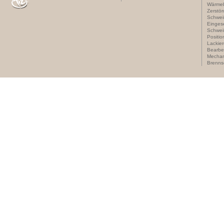
Wärme
Zerstör
Schwei
Einges
Schwei
Positio
Lackie
Bearbe
Mechan
Brenns