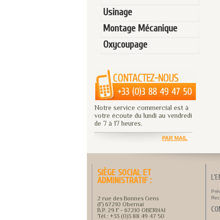
Usinage
Montage Mécanique
Oxycoupage
Notre service commercial est à
votre écoute du lundi au vendredi
de 7 à 17 heures.
PAR MAIL
SIÈGE SOCIAL ET
L’
ADMINISTRATIF :
Pré
2 rue des Bonnes Gens
Rec
(F) 67210 Obernai
CO
B.P. 29 F - 67210 OBERNAI
Tél : +33 (0)3 88 49 47 50