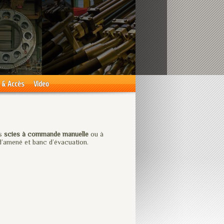
 & Accès
Video
es
scies à commande manuelle
ou à
’amené et banc d’évacuation.