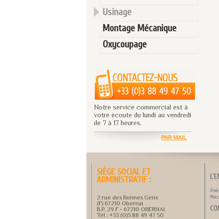
Usinage
Montage Mécanique
Oxycoupage
Notre service commercial est à
votre écoute du lundi au vendredi
de 7 à 17 heures.
PAR MAIL
SIÈGE SOCIAL ET
L’
ADMINISTRATIF :
Pré
2 rue des Bonnes Gens
Rec
(F) 67210 Obernai
CO
B.P. 29 F - 67210 OBERNAI
Tél : +33 (0)3 88 49 47 50