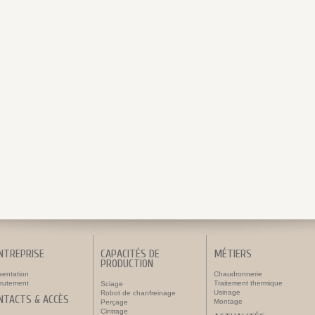
ENTREPRISE
CAPACITÉS DE
MÉTIERS
PRODUCTION
sentation
Chaudronnerie
rutement
Traitement thermique
Sciage
Usinage
Robot de chanfreinage
NTACTS & ACCÈS
Montage
Perçage
Cintrage