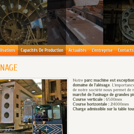
lisations
Capacités De Production
Actualités
L’entreprise
Contacts
INAGE
Notre
parc machine est exception
domaine de l’alésage
. L’importanc
de notre société nous permet de n
marché de l’usinage de grandes p
Course verticale :
6500mm
Course horizontale :
24000mm
Charge admissible sur la table tou